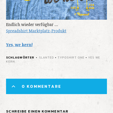
Endlich wieder verfügbar …
Spreadshirt Marktplatz-Produkt
Yes, we kern!
SCHLAGWÖRTER
SLANTED
•
TYPOSHIRT ONE
•
YES WE
KERN
0 KOMMENTARE
SCHREIBE EINEN KOMMENTAR