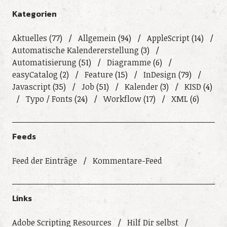
Kategorien
Aktuelles
(77)
Allgemein
(94)
AppleScript
(14)
Automatische Kalendererstellung
(3)
Automatisierung
(51)
Diagramme
(6)
easyCatalog
(2)
Feature
(15)
InDesign
(79)
Javascript
(35)
Job
(51)
Kalender
(3)
KISD
(4)
Typo / Fonts
(24)
Workflow
(17)
XML
(6)
Feeds
Feed der Einträge
Kommentare-Feed
Links
Adobe Scripting Resources
Hilf Dir selbst