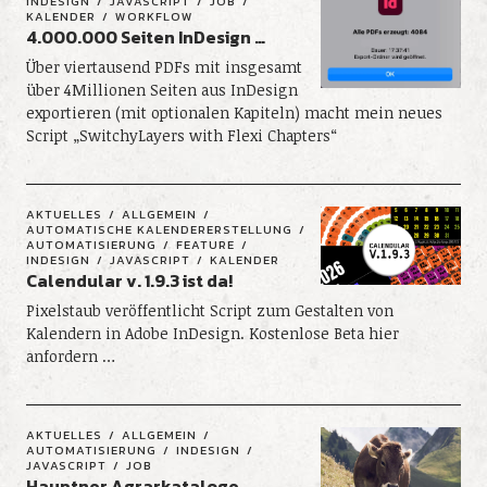
INDESIGN
JAVASCRIPT
JOB
KALENDER
WORKFLOW
4.000.000 Seiten InDesign …
Über viertausend PDFs mit insgesamt
über 4Millionen Seiten aus InDesign
exportieren (mit optionalen Kapiteln) macht mein neues
Script „SwitchyLayers with Flexi Chapters“
AKTUELLES
ALLGEMEIN
AUTOMATISCHE KALENDERERSTELLUNG
AUTOMATISIERUNG
FEATURE
INDESIGN
JAVASCRIPT
KALENDER
Calendular v. 1.9.3 ist da!
Pixelstaub veröffentlicht Script zum Gestalten von
Kalendern in Adobe InDesign. Kostenlose Beta hier
anfordern …
AKTUELLES
ALLGEMEIN
AUTOMATISIERUNG
INDESIGN
JAVASCRIPT
JOB
Hauptner Agrarkataloge