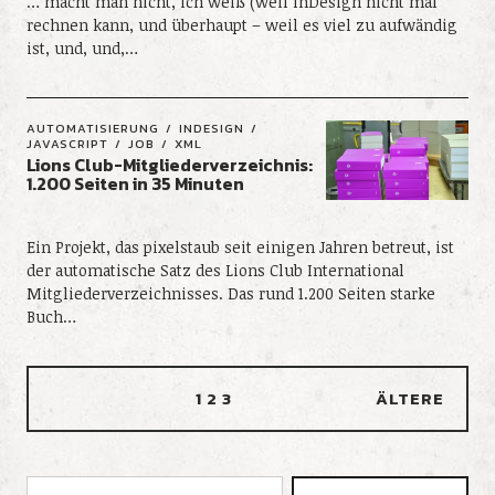
… macht man nicht, ich weiß (weil InDesign nicht mal
rechnen kann, und überhaupt – weil es viel zu aufwändig
ist, und, und,…
AUTOMATISIERUNG
INDESIGN
JAVASCRIPT
JOB
XML
Lions Club-Mitgliederverzeichnis:
1.200 Seiten in 35 Minuten
Ein Projekt, das pixelstaub seit einigen Jahren betreut, ist
der automatische Satz des Lions Club International
Mitgliederverzeichnisses. Das rund 1.200 Seiten starke
Buch…
1
2
3
ÄLTERE