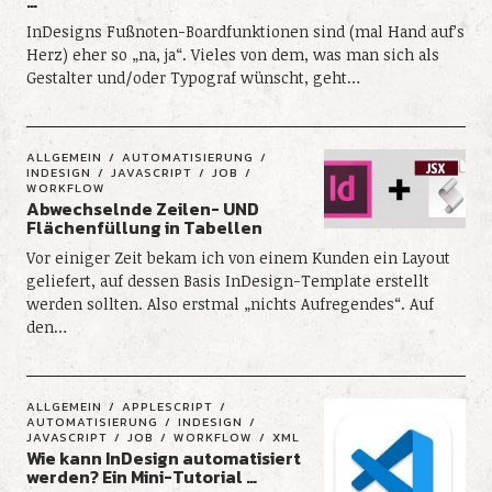
…
InDesigns Fußnoten-Boardfunktionen sind (mal Hand auf’s
Herz) eher so „na, ja“. Vieles von dem, was man sich als
Gestalter und/oder Typograf wünscht, geht…
ALLGEMEIN
AUTOMATISIERUNG
INDESIGN
JAVASCRIPT
JOB
WORKFLOW
Abwechselnde Zeilen- UND
Flächenfüllung in Tabellen
Vor einiger Zeit bekam ich von einem Kunden ein Layout
geliefert, auf dessen Basis InDesign-Template erstellt
werden sollten. Also erstmal „nichts Aufregendes“. Auf
den…
ALLGEMEIN
APPLESCRIPT
AUTOMATISIERUNG
INDESIGN
JAVASCRIPT
JOB
WORKFLOW
XML
Wie kann InDesign automatisiert
werden? Ein Mini-Tutorial …