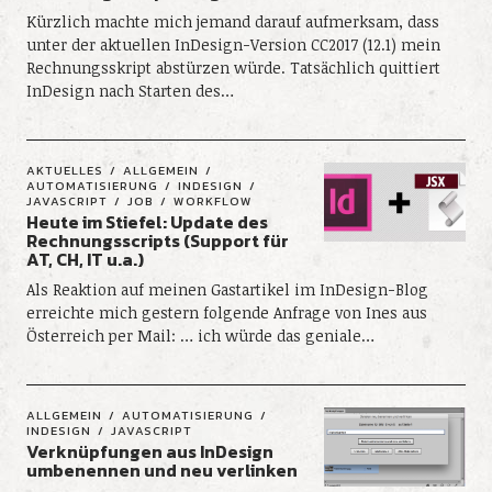
Kürzlich machte mich jemand darauf aufmerksam, dass
unter der aktuellen InDesign-Version CC2017 (12.1) mein
Rechnungsskript abstürzen würde. Tatsächlich quittiert
InDesign nach Starten des…
AKTUELLES
ALLGEMEIN
AUTOMATISIERUNG
INDESIGN
JAVASCRIPT
JOB
WORKFLOW
Heute im Stiefel: Update des
Rechnungsscripts (Support für
AT, CH, IT u.a.)
Als Reaktion auf meinen Gastartikel im InDesign-Blog
erreichte mich gestern folgende Anfrage von Ines aus
Österreich per Mail: … ich würde das geniale…
ALLGEMEIN
AUTOMATISIERUNG
INDESIGN
JAVASCRIPT
Verknüpfungen aus InDesign
umbenennen und neu verlinken