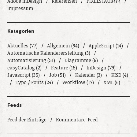
Adobe InDesign
Referenzen
PIXELSTAUB???
Impressum
Kategorien
Aktuelles
(77)
Allgemein
(94)
AppleScript
(14)
Automatische Kalendererstellung
(3)
Automatisierung
(51)
Diagramme
(6)
easyCatalog
(2)
Feature
(15)
InDesign
(79)
Javascript
(35)
Job
(51)
Kalender
(3)
KISD
(4)
Typo / Fonts
(24)
Workflow
(17)
XML
(6)
Feeds
Feed der Einträge
Kommentare-Feed