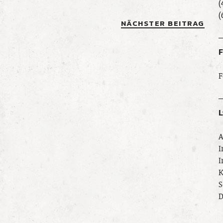
(
(
NÄCHSTER BEITRAG
F
L
A
I
I
K
S