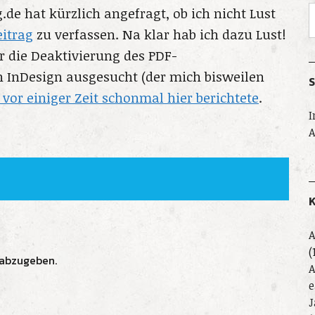
de hat kürzlich angefragt, ob ich nicht Lust
eitrag
zu verfassen. Na klar hab ich dazu Lust!
r die Deaktivierung des PDF-
n InDesign ausgesucht (der mich bisweilen
S
 vor einiger Zeit schonmal hier berichtete
.
I
A
K
A
(
abzugeben.
A
e
J