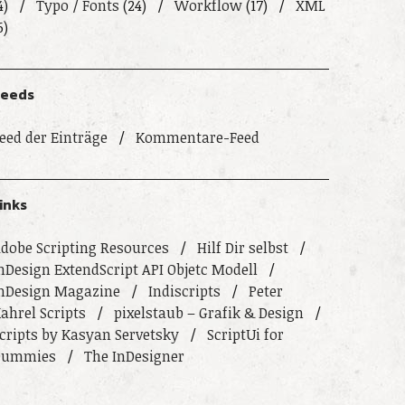
4)
Typo / Fonts
(24)
Workflow
(17)
XML
6)
Feeds
eed der Einträge
Kommentare-Feed
inks
dobe Scripting Resources
Hilf Dir selbst
nDesign ExtendScript API Objetc Modell
nDesign Magazine
Indiscripts
Peter
ahrel Scripts
pixelstaub – Grafik & Design
cripts by Kasyan Servetsky
ScriptUi for
Dummies
The InDesigner