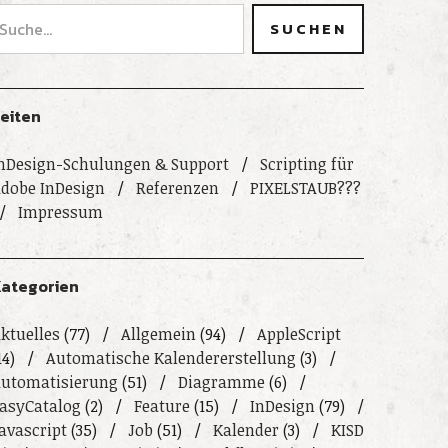
eiten
nDesign-Schulungen & Support
Scripting für
dobe InDesign
Referenzen
PIXELSTAUB???
Impressum
ategorien
ktuelles
(77)
Allgemein
(94)
AppleScript
14)
Automatische Kalendererstellung
(3)
utomatisierung
(51)
Diagramme
(6)
asyCatalog
(2)
Feature
(15)
InDesign
(79)
avascript
(35)
Job
(51)
Kalender
(3)
KISD