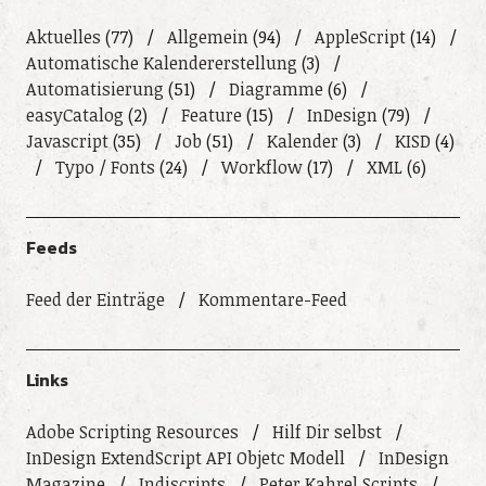
Aktuelles
(77)
Allgemein
(94)
AppleScript
(14)
Automatische Kalendererstellung
(3)
Automatisierung
(51)
Diagramme
(6)
easyCatalog
(2)
Feature
(15)
InDesign
(79)
Javascript
(35)
Job
(51)
Kalender
(3)
KISD
(4)
Typo / Fonts
(24)
Workflow
(17)
XML
(6)
Feeds
Feed der Einträge
Kommentare-Feed
Links
Adobe Scripting Resources
Hilf Dir selbst
InDesign ExtendScript API Objetc Modell
InDesign
Magazine
Indiscripts
Peter Kahrel Scripts