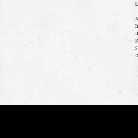
L
A
I
I
K
S