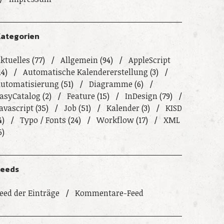
ategorien
ktuelles
(77)
Allgemein
(94)
AppleScript
14)
Automatische Kalendererstellung
(3)
utomatisierung
(51)
Diagramme
(6)
asyCatalog
(2)
Feature
(15)
InDesign
(79)
avascript
(35)
Job
(51)
Kalender
(3)
KISD
4)
Typo / Fonts
(24)
Workflow
(17)
XML
6)
Feeds
eed der Einträge
Kommentare-Feed