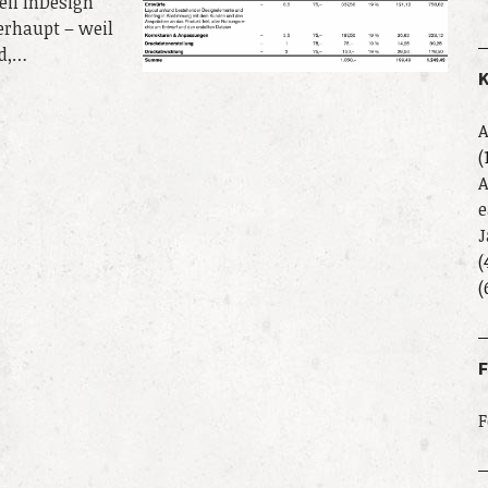
eil InDesign
erhaupt – weil
nd,…
K
A
(
A
e
J
(
(
F