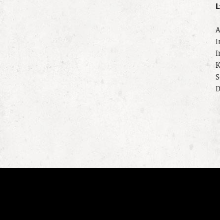
L
A
I
I
K
S