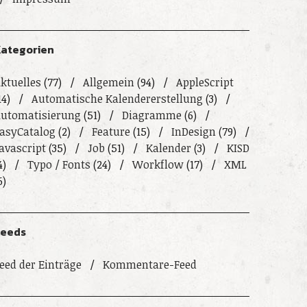
ategorien
ktuelles
(77)
Allgemein
(94)
AppleScript
14)
Automatische Kalendererstellung
(3)
utomatisierung
(51)
Diagramme
(6)
asyCatalog
(2)
Feature
(15)
InDesign
(79)
avascript
(35)
Job
(51)
Kalender
(3)
KISD
4)
Typo / Fonts
(24)
Workflow
(17)
XML
6)
Feeds
eed der Einträge
Kommentare-Feed