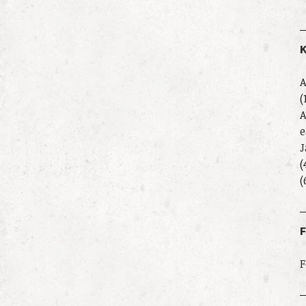
K
A
(
A
e
J
(
(
F